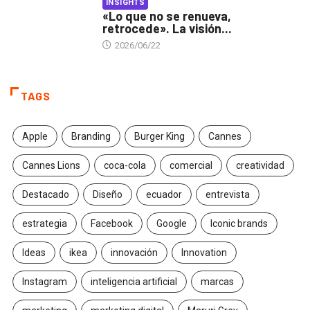
INSIGHTS
«Lo que no se renueva,
retrocede». La visión...
2026/06/22
TAGS
Apple
Branding
Burger King
Cannes
Cannes Lions
coca-cola
comercial
creatividad
Destacado
Diseño
ecuador
entrevista
estrategia
Facebook
Google
Iconic brands
Ideas
ikea
innovación
Innovation
Instagram
inteligencia artificial
marcas