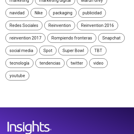
marketing
marketing digital
Maruri Grey
navidad
Nike
packaging
publicidad
Redes Sociales
Reinvention
Reinvention 2016
reinvention 2017
Rompiendo fronteras
Snapchat
social media
Spot
Super Bowl
TBT
tecnología
tendencias
twitter
video
youtube