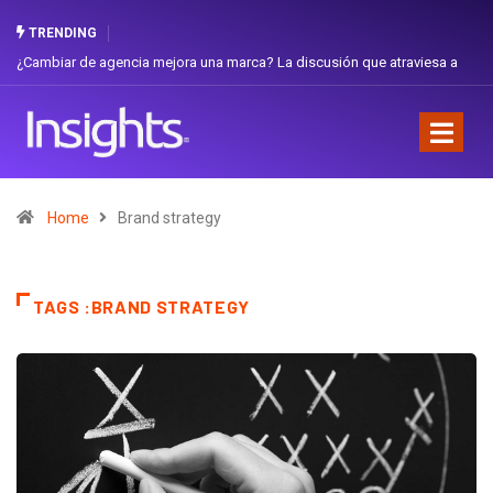
TRENDING
¿Cambiar de agencia mejora una marca? La discusión que atraviesa a
Ecuador
Home
Brand strategy
TAGS :BRAND STRATEGY