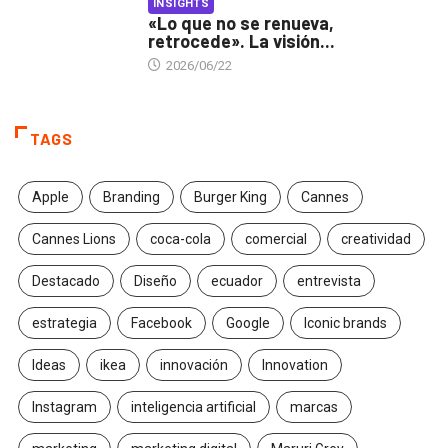
INSIGHTS
«Lo que no se renueva,
retrocede». La visión...
2026/06/22
TAGS
Apple
Branding
Burger King
Cannes
Cannes Lions
coca-cola
comercial
creatividad
Destacado
Diseño
ecuador
entrevista
estrategia
Facebook
Google
Iconic brands
Ideas
ikea
innovación
Innovation
Instagram
inteligencia artificial
marcas