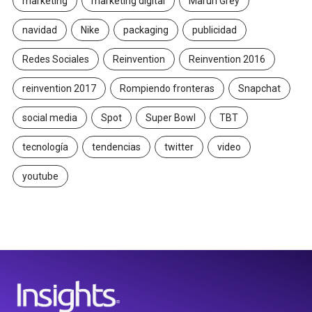
marketing
marketing digital
Maruri Grey
navidad
Nike
packaging
publicidad
Redes Sociales
Reinvention
Reinvention 2016
reinvention 2017
Rompiendo fronteras
Snapchat
social media
Spot
Super Bowl
TBT
tecnología
tendencias
twitter
video
youtube