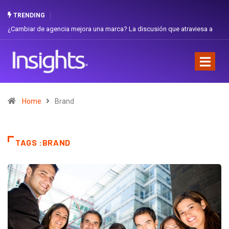
TRENDING
Gabriela Herrera y el arte de cambiarse el sombrero en Corporación
Favorita
Home
Brand
TAGS :BRAND