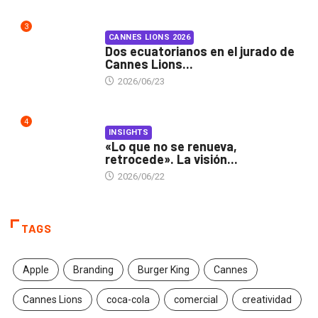
3
CANNES LIONS 2026
Dos ecuatorianos en el jurado de
Cannes Lions...
2026/06/23
4
INSIGHTS
«Lo que no se renueva,
retrocede». La visión...
2026/06/22
TAGS
Apple
Branding
Burger King
Cannes
Cannes Lions
coca-cola
comercial
creatividad