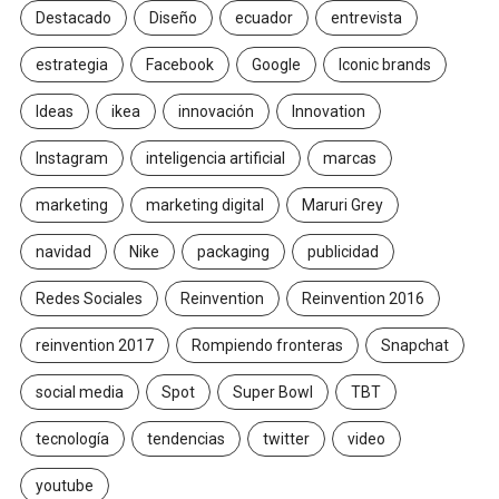
Destacado
Diseño
ecuador
entrevista
estrategia
Facebook
Google
Iconic brands
Ideas
ikea
innovación
Innovation
Instagram
inteligencia artificial
marcas
marketing
marketing digital
Maruri Grey
navidad
Nike
packaging
publicidad
Redes Sociales
Reinvention
Reinvention 2016
reinvention 2017
Rompiendo fronteras
Snapchat
social media
Spot
Super Bowl
TBT
tecnología
tendencias
twitter
video
youtube