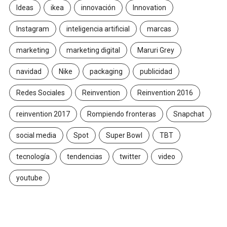
Ideas
ikea
innovación
Innovation
Instagram
inteligencia artificial
marcas
marketing
marketing digital
Maruri Grey
navidad
Nike
packaging
publicidad
Redes Sociales
Reinvention
Reinvention 2016
reinvention 2017
Rompiendo fronteras
Snapchat
social media
Spot
Super Bowl
TBT
tecnología
tendencias
twitter
video
youtube