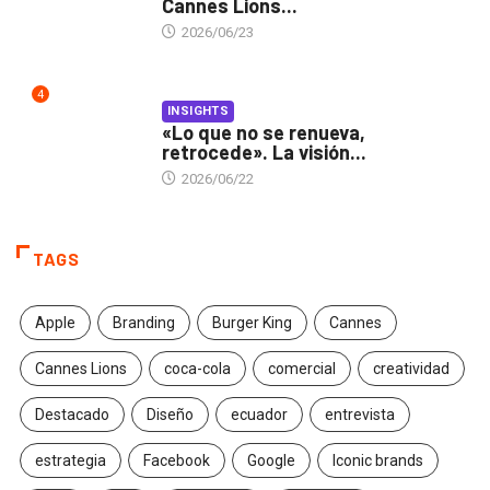
Cannes Lions...
2026/06/23
4
INSIGHTS
«Lo que no se renueva,
retrocede». La visión...
2026/06/22
TAGS
Apple
Branding
Burger King
Cannes
Cannes Lions
coca-cola
comercial
creatividad
Destacado
Diseño
ecuador
entrevista
estrategia
Facebook
Google
Iconic brands