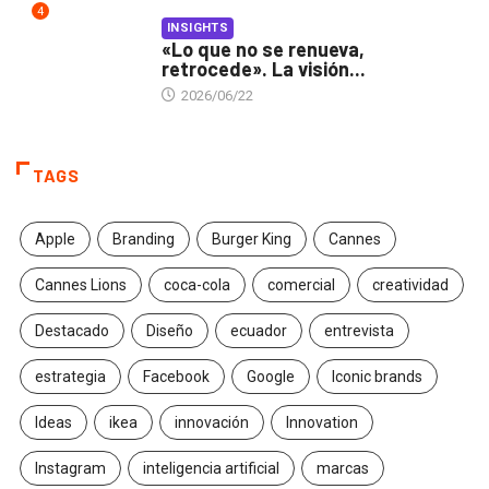
4
INSIGHTS
«Lo que no se renueva,
retrocede». La visión...
2026/06/22
TAGS
Apple
Branding
Burger King
Cannes
Cannes Lions
coca-cola
comercial
creatividad
Destacado
Diseño
ecuador
entrevista
estrategia
Facebook
Google
Iconic brands
Ideas
ikea
innovación
Innovation
Instagram
inteligencia artificial
marcas