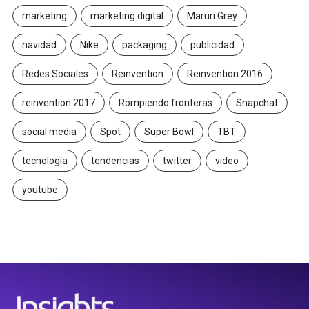
marketing
marketing digital
Maruri Grey
navidad
Nike
packaging
publicidad
Redes Sociales
Reinvention
Reinvention 2016
reinvention 2017
Rompiendo fronteras
Snapchat
social media
Spot
Super Bowl
TBT
tecnología
tendencias
twitter
video
youtube