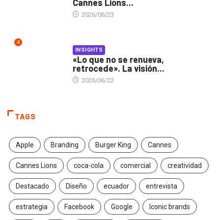
Cannes Lions...
2026/06/23
4
INSIGHTS
«Lo que no se renueva,
retrocede». La visión...
2026/06/22
TAGS
Apple
Branding
Burger King
Cannes
Cannes Lions
coca-cola
comercial
creatividad
Destacado
Diseño
ecuador
entrevista
estrategia
Facebook
Google
Iconic brands