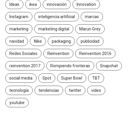
Ideas
ikea
innovación
Innovation
Instagram
inteligencia artificial
marcas
marketing
marketing digital
Maruri Grey
navidad
Nike
packaging
publicidad
Redes Sociales
Reinvention
Reinvention 2016
reinvention 2017
Rompiendo fronteras
Snapchat
social media
Spot
Super Bowl
TBT
tecnología
tendencias
twitter
video
youtube