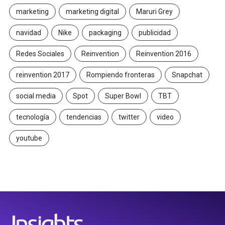
marketing
marketing digital
Maruri Grey
navidad
Nike
packaging
publicidad
Redes Sociales
Reinvention
Reinvention 2016
reinvention 2017
Rompiendo fronteras
Snapchat
social media
Spot
Super Bowl
TBT
tecnología
tendencias
twitter
video
youtube