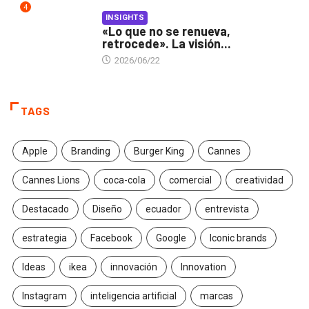
4
INSIGHTS
«Lo que no se renueva,
retrocede». La visión...
2026/06/22
TAGS
Apple
Branding
Burger King
Cannes
Cannes Lions
coca-cola
comercial
creatividad
Destacado
Diseño
ecuador
entrevista
estrategia
Facebook
Google
Iconic brands
Ideas
ikea
innovación
Innovation
Instagram
inteligencia artificial
marcas