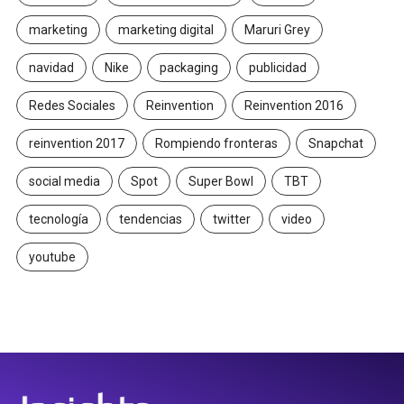
marketing
marketing digital
Maruri Grey
navidad
Nike
packaging
publicidad
Redes Sociales
Reinvention
Reinvention 2016
reinvention 2017
Rompiendo fronteras
Snapchat
social media
Spot
Super Bowl
TBT
tecnología
tendencias
twitter
video
youtube