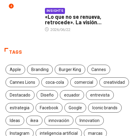
4
INSIGHTS
«Lo que no se renueva,
retrocede». La visión...
2026/06/22
TAGS
Apple
Branding
Burger King
Cannes
Cannes Lions
coca-cola
comercial
creatividad
Destacado
Diseño
ecuador
entrevista
estrategia
Facebook
Google
Iconic brands
Ideas
ikea
innovación
Innovation
Instagram
inteligencia artificial
marcas