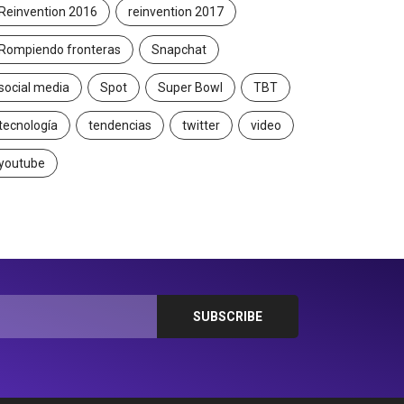
Reinvention 2016
reinvention 2017
Rompiendo fronteras
Snapchat
social media
Spot
Super Bowl
TBT
tecnología
tendencias
twitter
video
youtube