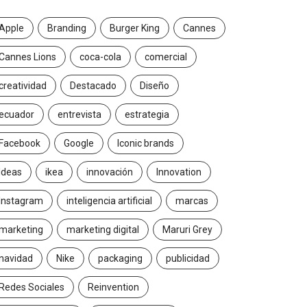
Apple
Branding
Burger King
Cannes
Cannes Lions
coca-cola
comercial
creatividad
Destacado
Diseño
ecuador
entrevista
estrategia
Facebook
Google
Iconic brands
Ideas
ikea
innovación
Innovation
Instagram
inteligencia artificial
marcas
marketing
marketing digital
Maruri Grey
navidad
Nike
packaging
publicidad
Redes Sociales
Reinvention