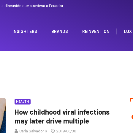
a discusión que atraviesa a Ecuador
Gabriela Herrera y el arte de cambiarse 
INSIGHTERS
BRANDS
REINVENTION
LUX
HEALTH
How childhood viral infections
may later drive multiple
Carla Salvador R
2019/06/30