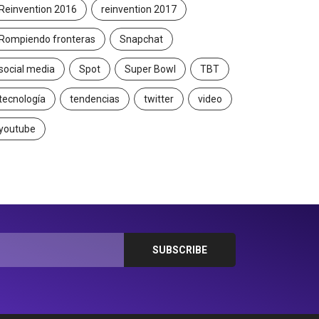
Reinvention 2016
reinvention 2017
Rompiendo fronteras
Snapchat
social media
Spot
Super Bowl
TBT
tecnología
tendencias
twitter
video
youtube