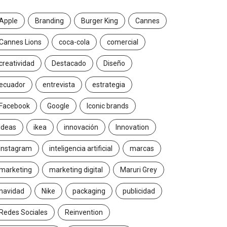
Apple
Branding
Burger King
Cannes
Cannes Lions
coca-cola
comercial
creatividad
Destacado
Diseño
ecuador
entrevista
estrategia
Facebook
Google
Iconic brands
Ideas
ikea
innovación
Innovation
Instagram
inteligencia artificial
marcas
marketing
marketing digital
Maruri Grey
navidad
Nike
packaging
publicidad
Redes Sociales
Reinvention