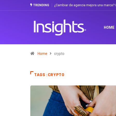
¿Cambiar de agencia mejora una marca? L
TRENDING
HOME
Home
crypto
TAGS :CRYPTO