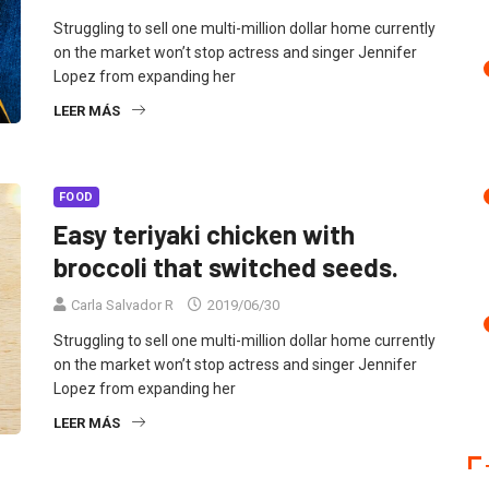
Struggling to sell one multi-million dollar home currently
on the market won’t stop actress and singer Jennifer
Lopez from expanding her
LEER MÁS
FOOD
Easy teriyaki chicken with
broccoli that switched seeds.
Carla Salvador R
2019/06/30
Struggling to sell one multi-million dollar home currently
on the market won’t stop actress and singer Jennifer
Lopez from expanding her
LEER MÁS