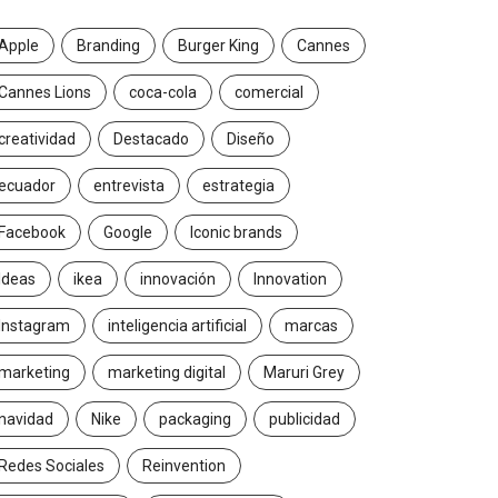
Apple
Branding
Burger King
Cannes
Cannes Lions
coca-cola
comercial
creatividad
Destacado
Diseño
ecuador
entrevista
estrategia
Facebook
Google
Iconic brands
Ideas
ikea
innovación
Innovation
Instagram
inteligencia artificial
marcas
marketing
marketing digital
Maruri Grey
navidad
Nike
packaging
publicidad
Redes Sociales
Reinvention