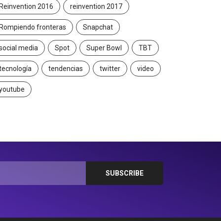
Reinvention 2016
reinvention 2017
Rompiendo fronteras
Snapchat
social media
Spot
Super Bowl
TBT
tecnología
tendencias
twitter
video
youtube