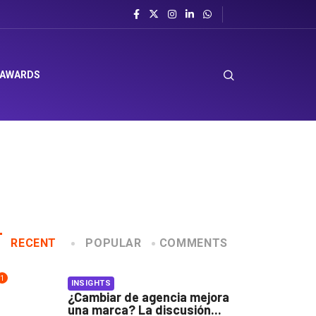
l sombrero en Corporación Favorita
 AWARDS
RECENT
POPULAR
COMMENTS
1
INSIGHTS
¿Cambiar de agencia mejora
una marca? La discusión...