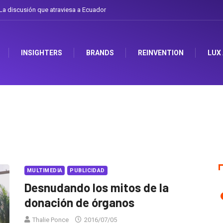
 discusión que atraviesa a Ecuador
Gabriela Herrera y el arte de cambiarse e
INSIGHTERS
BRANDS
REINVENTION
LUX
MULTIMEDIA
PUBLICIDAD
Desnudando los mitos de la
donación de órganos
Thalie Ponce
2016/07/05