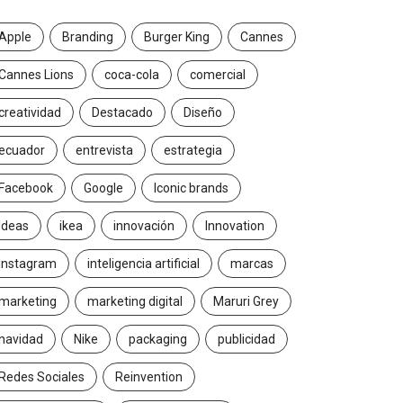
Apple
Branding
Burger King
Cannes
Cannes Lions
coca-cola
comercial
creatividad
Destacado
Diseño
ecuador
entrevista
estrategia
Facebook
Google
Iconic brands
Ideas
ikea
innovación
Innovation
Instagram
inteligencia artificial
marcas
marketing
marketing digital
Maruri Grey
navidad
Nike
packaging
publicidad
Redes Sociales
Reinvention