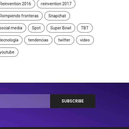
Reinvention 2016
reinvention 2017
Rompiendo fronteras
Snapchat
social media
Spot
Super Bowl
TBT
tecnología
tendencias
twitter
video
youtube