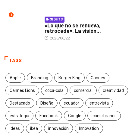
4
INSIGHTS
«Lo que no se renueva,
retrocede». La visión...
2026/06/22
TAGS
Apple
Branding
Burger King
Cannes
Cannes Lions
coca-cola
comercial
creatividad
Destacado
Diseño
ecuador
entrevista
estrategia
Facebook
Google
Iconic brands
Ideas
ikea
innovación
Innovation