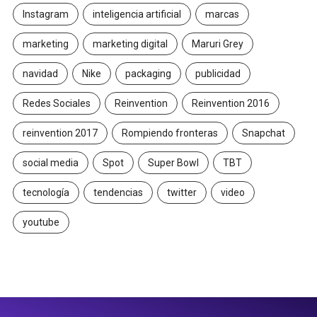
Instagram
inteligencia artificial
marcas
marketing
marketing digital
Maruri Grey
navidad
Nike
packaging
publicidad
Redes Sociales
Reinvention
Reinvention 2016
reinvention 2017
Rompiendo fronteras
Snapchat
social media
Spot
Super Bowl
TBT
tecnología
tendencias
twitter
video
youtube