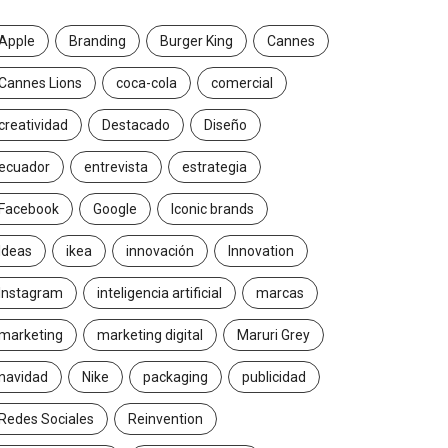
Apple
Branding
Burger King
Cannes
Cannes Lions
coca-cola
comercial
creatividad
Destacado
Diseño
ecuador
entrevista
estrategia
Facebook
Google
Iconic brands
Ideas
ikea
innovación
Innovation
Instagram
inteligencia artificial
marcas
marketing
marketing digital
Maruri Grey
navidad
Nike
packaging
publicidad
Redes Sociales
Reinvention