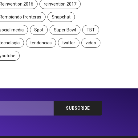
Reinvention 2016
reinvention 2017
Rompiendo fronteras
Snapchat
social media
Spot
Super Bowl
TBT
tecnología
tendencias
twitter
video
youtube