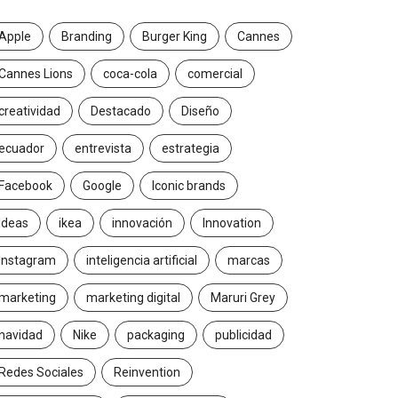
Apple
Branding
Burger King
Cannes
Cannes Lions
coca-cola
comercial
creatividad
Destacado
Diseño
ecuador
entrevista
estrategia
Facebook
Google
Iconic brands
Ideas
ikea
innovación
Innovation
Instagram
inteligencia artificial
marcas
marketing
marketing digital
Maruri Grey
navidad
Nike
packaging
publicidad
Redes Sociales
Reinvention