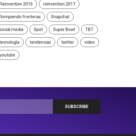
Reinvention 2016
reinvention 2017
Rompiendo fronteras
Snapchat
social media
Spot
Super Bowl
TBT
tecnología
tendencias
twitter
video
youtube