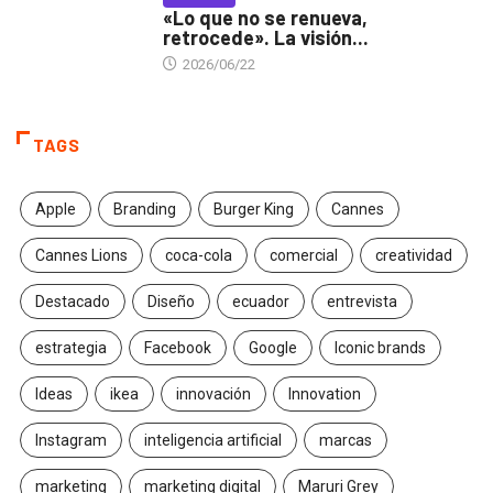
«Lo que no se renueva,
retrocede». La visión...
2026/06/22
TAGS
Apple
Branding
Burger King
Cannes
Cannes Lions
coca-cola
comercial
creatividad
Destacado
Diseño
ecuador
entrevista
estrategia
Facebook
Google
Iconic brands
Ideas
ikea
innovación
Innovation
Instagram
inteligencia artificial
marcas
marketing
marketing digital
Maruri Grey