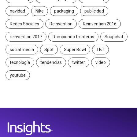
navidad
Nike
packaging
publicidad
Redes Sociales
Reinvention
Reinvention 2016
reinvention 2017
Rompiendo fronteras
Snapchat
social media
Spot
Super Bowl
TBT
tecnología
tendencias
twitter
video
youtube