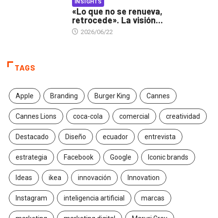
INSIGHTS
«Lo que no se renueva,
retrocede». La visión...
2026/06/22
TAGS
Apple
Branding
Burger King
Cannes
Cannes Lions
coca-cola
comercial
creatividad
Destacado
Diseño
ecuador
entrevista
estrategia
Facebook
Google
Iconic brands
Ideas
ikea
innovación
Innovation
Instagram
inteligencia artificial
marcas