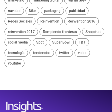
marketing
marketing digital
Maruri Grey
navidad
Nike
packaging
publicidad
Redes Sociales
Reinvention
Reinvention 2016
reinvention 2017
Rompiendo fronteras
Snapchat
social media
Spot
Super Bowl
TBT
tecnología
tendencias
twitter
video
youtube