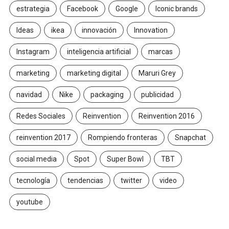
estrategia
Facebook
Google
Iconic brands
Ideas
ikea
innovación
Innovation
Instagram
inteligencia artificial
marcas
marketing
marketing digital
Maruri Grey
navidad
Nike
packaging
publicidad
Redes Sociales
Reinvention
Reinvention 2016
reinvention 2017
Rompiendo fronteras
Snapchat
social media
Spot
Super Bowl
TBT
tecnología
tendencias
twitter
video
youtube