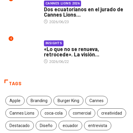
CANNES LIONS 2026
Dos ecuatorianos en el jurado de
Cannes Lions...
2026/06/23
4
INSIGHTS
«Lo que no se renueva,
retrocede». La visión...
2026/06/22
TAGS
Apple
Branding
Burger King
Cannes
Cannes Lions
coca-cola
comercial
creatividad
Destacado
Diseño
ecuador
entrevista