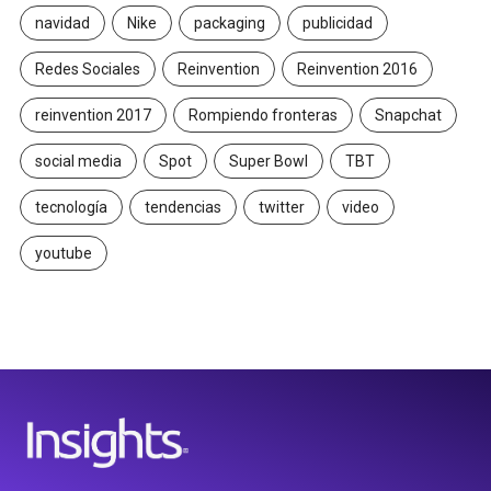
navidad
Nike
packaging
publicidad
Redes Sociales
Reinvention
Reinvention 2016
reinvention 2017
Rompiendo fronteras
Snapchat
social media
Spot
Super Bowl
TBT
tecnología
tendencias
twitter
video
youtube