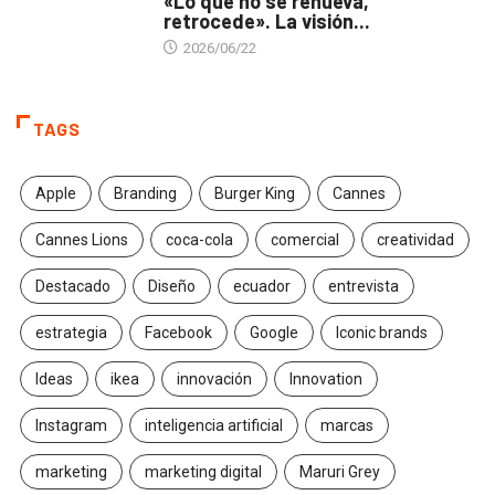
«Lo que no se renueva,
retrocede». La visión...
2026/06/22
TAGS
Apple
Branding
Burger King
Cannes
Cannes Lions
coca-cola
comercial
creatividad
Destacado
Diseño
ecuador
entrevista
estrategia
Facebook
Google
Iconic brands
Ideas
ikea
innovación
Innovation
Instagram
inteligencia artificial
marcas
marketing
marketing digital
Maruri Grey