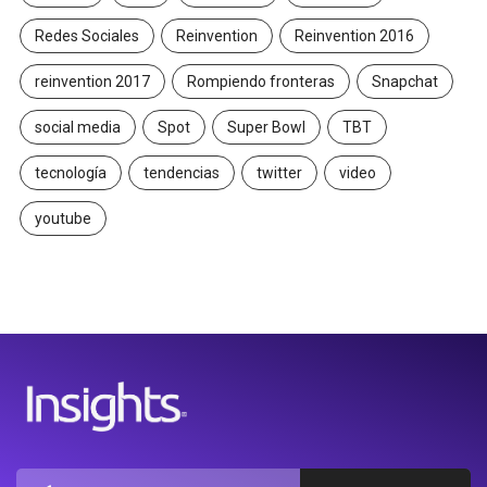
Redes Sociales
Reinvention
Reinvention 2016
reinvention 2017
Rompiendo fronteras
Snapchat
social media
Spot
Super Bowl
TBT
tecnología
tendencias
twitter
video
youtube