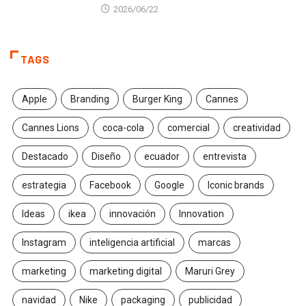
2026/06/22
TAGS
Apple
Branding
Burger King
Cannes
Cannes Lions
coca-cola
comercial
creatividad
Destacado
Diseño
ecuador
entrevista
estrategia
Facebook
Google
Iconic brands
Ideas
ikea
innovación
Innovation
Instagram
inteligencia artificial
marcas
marketing
marketing digital
Maruri Grey
navidad
Nike
packaging
publicidad