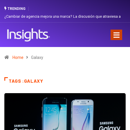
TRENDING
¿Cambiar de agencia mejora una marca? La discusión que atraviesa a
Ecuador
Home
Galaxy
TAGS :GALAXY