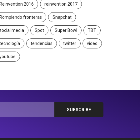
Reinvention 2016
reinvention 2017
Rompiendo fronteras
Snapchat
social media
Spot
Super Bowl
TBT
tecnología
tendencias
twitter
video
youtube