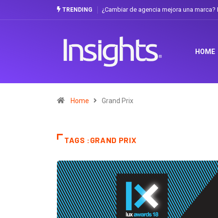
¿Cambiar de agencia mejora una marca? L
TRENDING
HOME
Home
Grand Prix
TAGS :GRAND PRIX