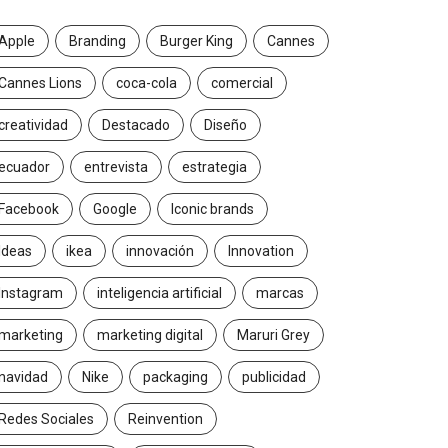
Apple
Branding
Burger King
Cannes
Cannes Lions
coca-cola
comercial
creatividad
Destacado
Diseño
ecuador
entrevista
estrategia
Facebook
Google
Iconic brands
Ideas
ikea
innovación
Innovation
Instagram
inteligencia artificial
marcas
marketing
marketing digital
Maruri Grey
navidad
Nike
packaging
publicidad
Redes Sociales
Reinvention