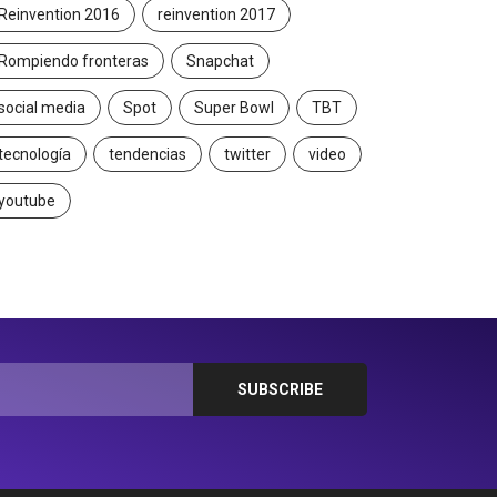
Reinvention 2016
reinvention 2017
Rompiendo fronteras
Snapchat
social media
Spot
Super Bowl
TBT
tecnología
tendencias
twitter
video
youtube