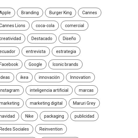
Apple
Branding
Burger King
Cannes
Cannes Lions
coca-cola
comercial
creatividad
Destacado
Diseño
ecuador
entrevista
estrategia
Facebook
Google
Iconic brands
Ideas
ikea
innovación
Innovation
Instagram
inteligencia artificial
marcas
marketing
marketing digital
Maruri Grey
navidad
Nike
packaging
publicidad
Redes Sociales
Reinvention