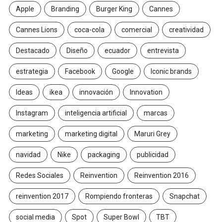
Apple
Branding
Burger King
Cannes
Cannes Lions
coca-cola
comercial
creatividad
Destacado
Diseño
ecuador
entrevista
estrategia
Facebook
Google
Iconic brands
Ideas
ikea
innovación
Innovation
Instagram
inteligencia artificial
marcas
marketing
marketing digital
Maruri Grey
navidad
Nike
packaging
publicidad
Redes Sociales
Reinvention
Reinvention 2016
reinvention 2017
Rompiendo fronteras
Snapchat
social media
Spot
Super Bowl
TBT