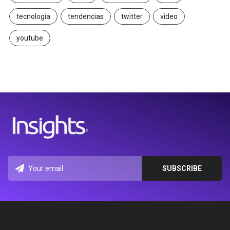
tecnología
tendencias
twitter
video
youtube