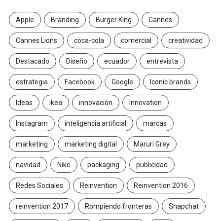
Apple
Branding
Burger King
Cannes
Cannes Lions
coca-cola
comercial
creatividad
Destacado
Diseño
ecuador
entrevista
estrategia
Facebook
Google
Iconic brands
Ideas
ikea
innovación
Innovation
Instagram
inteligencia artificial
marcas
marketing
marketing digital
Maruri Grey
navidad
Nike
packaging
publicidad
Redes Sociales
Reinvention
Reinvention 2016
reinvention 2017
Rompiendo fronteras
Snapchat