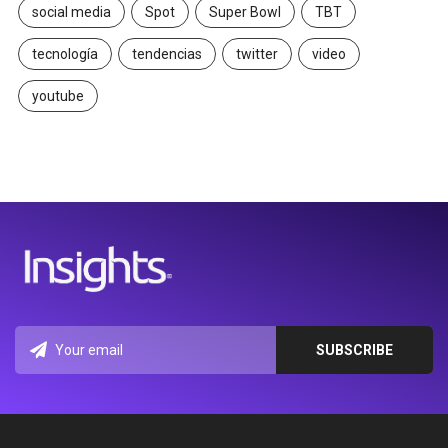
social media
Spot
Super Bowl
TBT
tecnología
tendencias
twitter
video
youtube