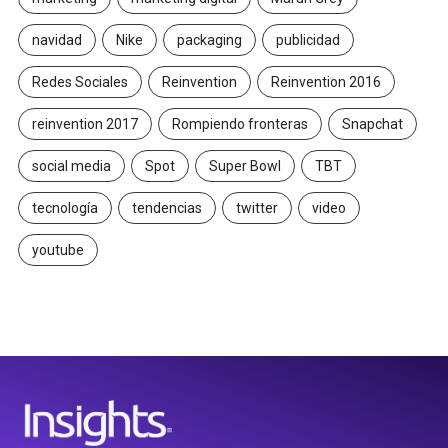
navidad
Nike
packaging
publicidad
Redes Sociales
Reinvention
Reinvention 2016
reinvention 2017
Rompiendo fronteras
Snapchat
social media
Spot
Super Bowl
TBT
tecnología
tendencias
twitter
video
youtube