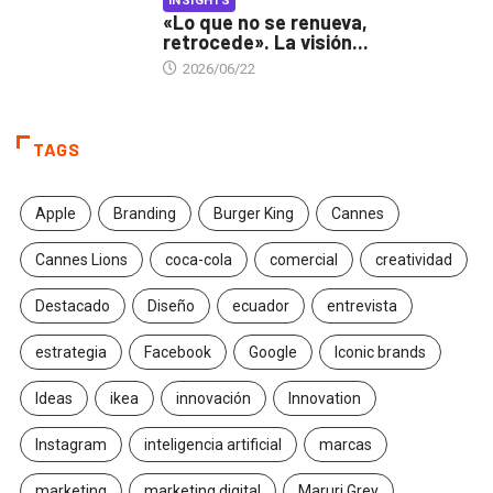
INSIGHTS
«Lo que no se renueva,
retrocede». La visión...
2026/06/22
TAGS
Apple
Branding
Burger King
Cannes
Cannes Lions
coca-cola
comercial
creatividad
Destacado
Diseño
ecuador
entrevista
estrategia
Facebook
Google
Iconic brands
Ideas
ikea
innovación
Innovation
Instagram
inteligencia artificial
marcas
marketing
marketing digital
Maruri Grey