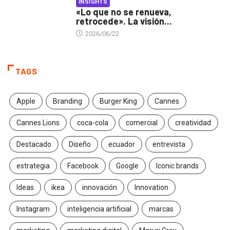
INSIGHTS
«Lo que no se renueva,
retrocede». La visión...
2026/06/22
TAGS
Apple
Branding
Burger King
Cannes
Cannes Lions
coca-cola
comercial
creatividad
Destacado
Diseño
ecuador
entrevista
estrategia
Facebook
Google
Iconic brands
Ideas
ikea
innovación
Innovation
Instagram
inteligencia artificial
marcas