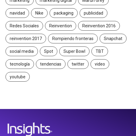
marketing
marketing digital
Maruri Grey
navidad
Nike
packaging
publicidad
Redes Sociales
Reinvention
Reinvention 2016
reinvention 2017
Rompiendo fronteras
Snapchat
social media
Spot
Super Bowl
TBT
tecnología
tendencias
twitter
video
youtube