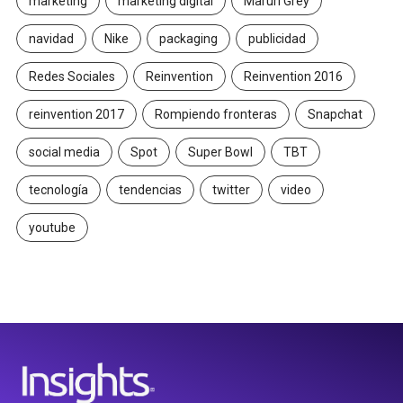
marketing
marketing digital
Maruri Grey
navidad
Nike
packaging
publicidad
Redes Sociales
Reinvention
Reinvention 2016
reinvention 2017
Rompiendo fronteras
Snapchat
social media
Spot
Super Bowl
TBT
tecnología
tendencias
twitter
video
youtube