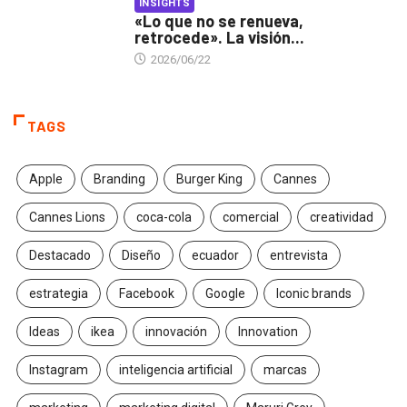
INSIGHTS
«Lo que no se renueva,
retrocede». La visión...
2026/06/22
TAGS
Apple
Branding
Burger King
Cannes
Cannes Lions
coca-cola
comercial
creatividad
Destacado
Diseño
ecuador
entrevista
estrategia
Facebook
Google
Iconic brands
Ideas
ikea
innovación
Innovation
Instagram
inteligencia artificial
marcas