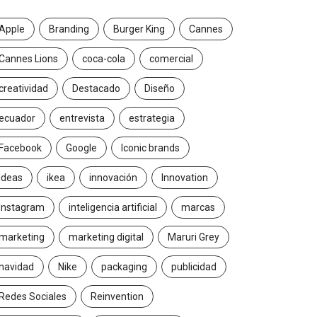
Apple
Branding
Burger King
Cannes
Cannes Lions
coca-cola
comercial
creatividad
Destacado
Diseño
ecuador
entrevista
estrategia
Facebook
Google
Iconic brands
Ideas
ikea
innovación
Innovation
Instagram
inteligencia artificial
marcas
marketing
marketing digital
Maruri Grey
navidad
Nike
packaging
publicidad
Redes Sociales
Reinvention