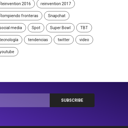
Reinvention 2016
reinvention 2017
Rompiendo fronteras
Snapchat
social media
Spot
Super Bowl
TBT
tecnología
tendencias
twitter
video
youtube