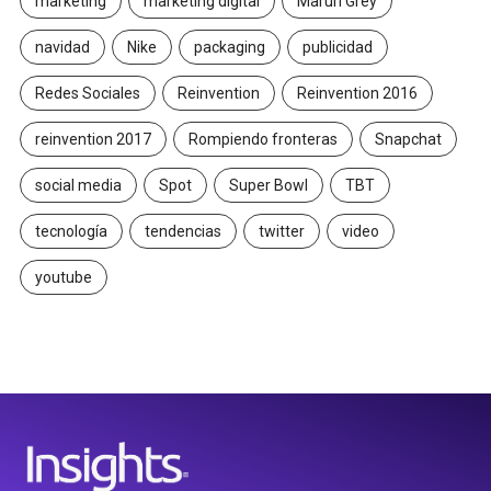
marketing
marketing digital
Maruri Grey
navidad
Nike
packaging
publicidad
Redes Sociales
Reinvention
Reinvention 2016
reinvention 2017
Rompiendo fronteras
Snapchat
social media
Spot
Super Bowl
TBT
tecnología
tendencias
twitter
video
youtube