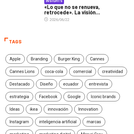
INSIGHTS
«Lo que no se renueva,
retrocede». La visión...
2026/06/22
TAGS
Apple
Branding
Burger King
Cannes
Cannes Lions
coca-cola
comercial
creatividad
Destacado
Diseño
ecuador
entrevista
estrategia
Facebook
Google
Iconic brands
Ideas
ikea
innovación
Innovation
Instagram
inteligencia artificial
marcas