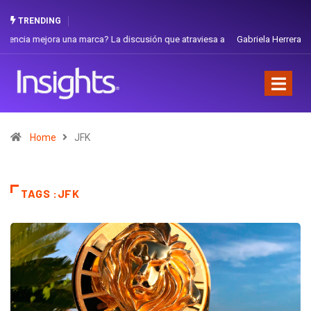
TRENDING
 a
Gabriela Herrera y el arte de cambiarse el sombrero en Corporación
Favorita
Home
JFK
TAGS :JFK