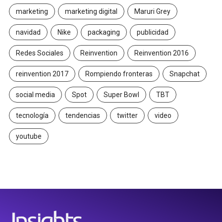
marketing
marketing digital
Maruri Grey
navidad
Nike
packaging
publicidad
Redes Sociales
Reinvention
Reinvention 2016
reinvention 2017
Rompiendo fronteras
Snapchat
social media
Spot
Super Bowl
TBT
tecnología
tendencias
twitter
video
youtube