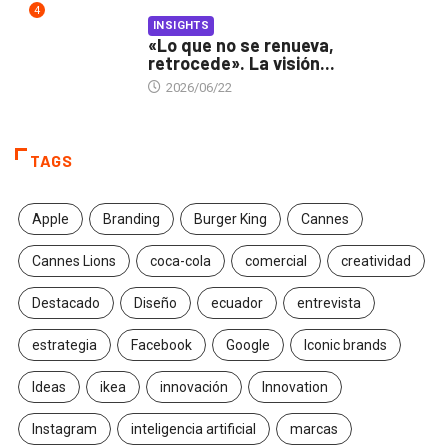
4
INSIGHTS
«Lo que no se renueva,
retrocede». La visión...
2026/06/22
TAGS
Apple
Branding
Burger King
Cannes
Cannes Lions
coca-cola
comercial
creatividad
Destacado
Diseño
ecuador
entrevista
estrategia
Facebook
Google
Iconic brands
Ideas
ikea
innovación
Innovation
Instagram
inteligencia artificial
marcas