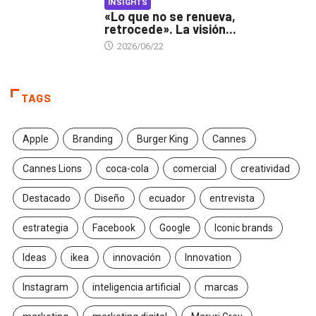
INSIGHTS
«Lo que no se renueva,
retrocede». La visión...
2026/06/22
TAGS
Apple
Branding
Burger King
Cannes
Cannes Lions
coca-cola
comercial
creatividad
Destacado
Diseño
ecuador
entrevista
estrategia
Facebook
Google
Iconic brands
Ideas
ikea
innovación
Innovation
Instagram
inteligencia artificial
marcas