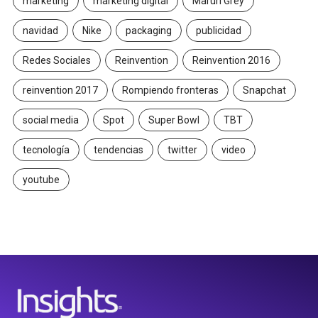
marketing
marketing digital
Maruri Grey
navidad
Nike
packaging
publicidad
Redes Sociales
Reinvention
Reinvention 2016
reinvention 2017
Rompiendo fronteras
Snapchat
social media
Spot
Super Bowl
TBT
tecnología
tendencias
twitter
video
youtube