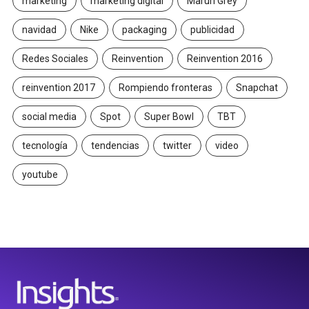
marketing
marketing digital
Maruri Grey
navidad
Nike
packaging
publicidad
Redes Sociales
Reinvention
Reinvention 2016
reinvention 2017
Rompiendo fronteras
Snapchat
social media
Spot
Super Bowl
TBT
tecnología
tendencias
twitter
video
youtube