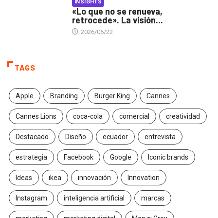
INSIGHTS
«Lo que no se renueva,
retrocede». La visión...
2026/06/22
TAGS
Apple
Branding
Burger King
Cannes
Cannes Lions
coca-cola
comercial
creatividad
Destacado
Diseño
ecuador
entrevista
estrategia
Facebook
Google
Iconic brands
Ideas
ikea
innovación
Innovation
Instagram
inteligencia artificial
marcas