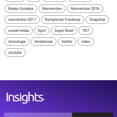
Redes Sociales
Reinvention
Reinvention 2016
reinvention 2017
Rompiendo fronteras
Snapchat
social media
Spot
Super Bowl
TBT
tecnología
tendencias
twitter
video
youtube