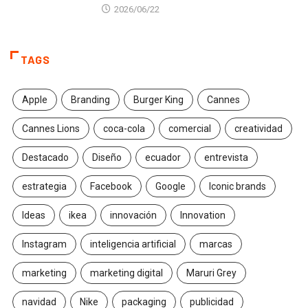
2026/06/22
TAGS
Apple
Branding
Burger King
Cannes
Cannes Lions
coca-cola
comercial
creatividad
Destacado
Diseño
ecuador
entrevista
estrategia
Facebook
Google
Iconic brands
Ideas
ikea
innovación
Innovation
Instagram
inteligencia artificial
marcas
marketing
marketing digital
Maruri Grey
navidad
Nike
packaging
publicidad