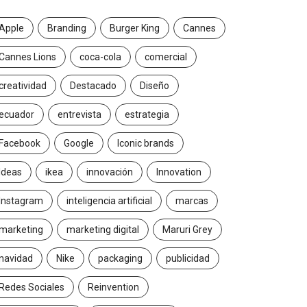
Apple
Branding
Burger King
Cannes
Cannes Lions
coca-cola
comercial
creatividad
Destacado
Diseño
ecuador
entrevista
estrategia
Facebook
Google
Iconic brands
Ideas
ikea
innovación
Innovation
Instagram
inteligencia artificial
marcas
marketing
marketing digital
Maruri Grey
navidad
Nike
packaging
publicidad
Redes Sociales
Reinvention