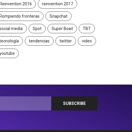
Reinvention 2016
reinvention 2017
Rompiendo fronteras
Snapchat
social media
Spot
Super Bowl
TBT
tecnología
tendencias
twitter
video
youtube