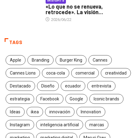
INSIGHTS
«Lo que no se renueva,
retrocede». La visión...
2026/06/22
TAGS
Apple
Branding
Burger King
Cannes
Cannes Lions
coca-cola
comercial
creatividad
Destacado
Diseño
ecuador
entrevista
estrategia
Facebook
Google
Iconic brands
Ideas
ikea
innovación
Innovation
Instagram
inteligencia artificial
marcas
marketing
marketing digital
Maruri Grey