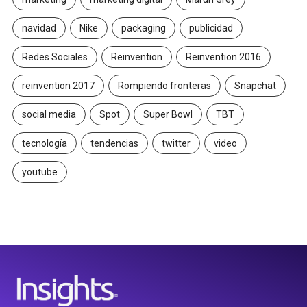
navidad
Nike
packaging
publicidad
Redes Sociales
Reinvention
Reinvention 2016
reinvention 2017
Rompiendo fronteras
Snapchat
social media
Spot
Super Bowl
TBT
tecnología
tendencias
twitter
video
youtube