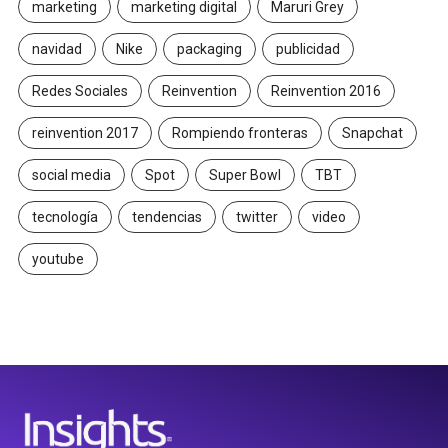
marketing
marketing digital
Maruri Grey
navidad
Nike
packaging
publicidad
Redes Sociales
Reinvention
Reinvention 2016
reinvention 2017
Rompiendo fronteras
Snapchat
social media
Spot
Super Bowl
TBT
tecnología
tendencias
twitter
video
youtube