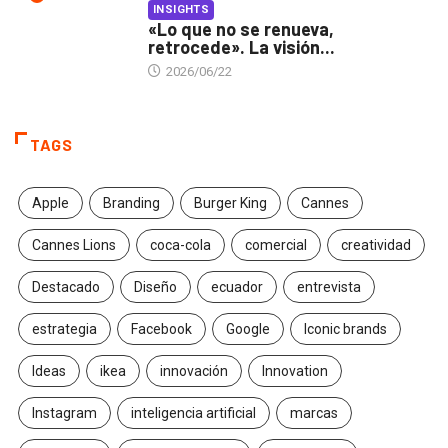
INSIGHTS
«Lo que no se renueva,
retrocede». La visión...
2026/06/22
TAGS
Apple
Branding
Burger King
Cannes
Cannes Lions
coca-cola
comercial
creatividad
Destacado
Diseño
ecuador
entrevista
estrategia
Facebook
Google
Iconic brands
Ideas
ikea
innovación
Innovation
Instagram
inteligencia artificial
marcas