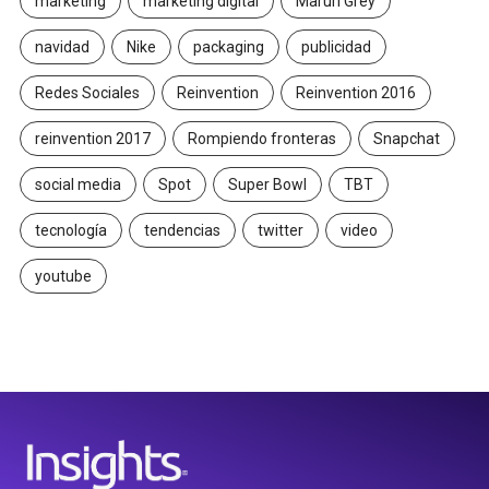
marketing
marketing digital
Maruri Grey
navidad
Nike
packaging
publicidad
Redes Sociales
Reinvention
Reinvention 2016
reinvention 2017
Rompiendo fronteras
Snapchat
social media
Spot
Super Bowl
TBT
tecnología
tendencias
twitter
video
youtube