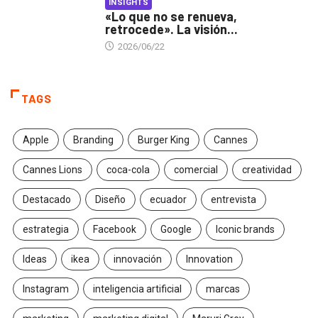
INSIGHTS
«Lo que no se renueva,
retrocede». La visión...
2026/06/22
TAGS
Apple
Branding
Burger King
Cannes
Cannes Lions
coca-cola
comercial
creatividad
Destacado
Diseño
ecuador
entrevista
estrategia
Facebook
Google
Iconic brands
Ideas
ikea
innovación
Innovation
Instagram
inteligencia artificial
marcas