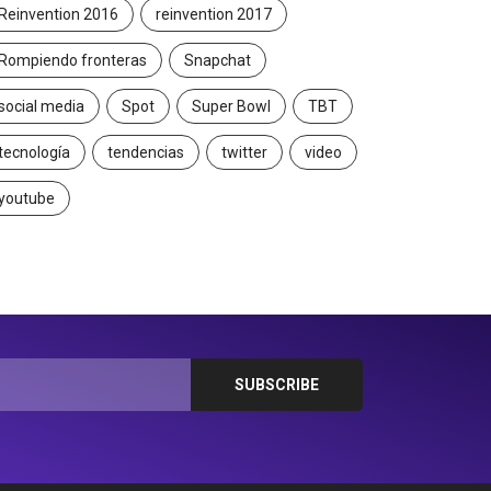
Reinvention 2016
reinvention 2017
Rompiendo fronteras
Snapchat
social media
Spot
Super Bowl
TBT
tecnología
tendencias
twitter
video
youtube