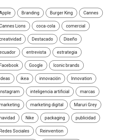
Apple
Branding
Burger King
Cannes
Cannes Lions
coca-cola
comercial
creatividad
Destacado
Diseño
ecuador
entrevista
estrategia
Facebook
Google
Iconic brands
Ideas
ikea
innovación
Innovation
Instagram
inteligencia artificial
marcas
marketing
marketing digital
Maruri Grey
navidad
Nike
packaging
publicidad
Redes Sociales
Reinvention