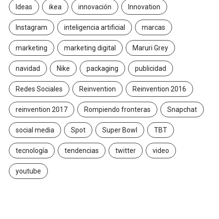
Ideas
ikea
innovación
Innovation
Instagram
inteligencia artificial
marcas
marketing
marketing digital
Maruri Grey
navidad
Nike
packaging
publicidad
Redes Sociales
Reinvention
Reinvention 2016
reinvention 2017
Rompiendo fronteras
Snapchat
social media
Spot
Super Bowl
TBT
tecnología
tendencias
twitter
video
youtube