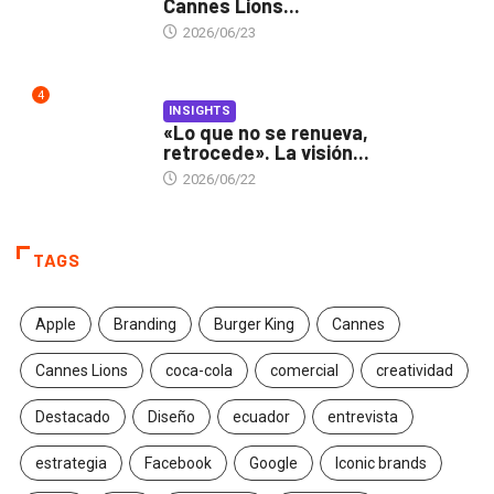
Cannes Lions...
2026/06/23
4
INSIGHTS
«Lo que no se renueva,
retrocede». La visión...
2026/06/22
TAGS
Apple
Branding
Burger King
Cannes
Cannes Lions
coca-cola
comercial
creatividad
Destacado
Diseño
ecuador
entrevista
estrategia
Facebook
Google
Iconic brands