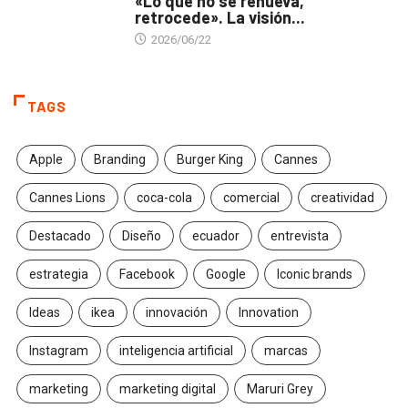
«Lo que no se renueva,
retrocede». La visión...
2026/06/22
TAGS
Apple
Branding
Burger King
Cannes
Cannes Lions
coca-cola
comercial
creatividad
Destacado
Diseño
ecuador
entrevista
estrategia
Facebook
Google
Iconic brands
Ideas
ikea
innovación
Innovation
Instagram
inteligencia artificial
marcas
marketing
marketing digital
Maruri Grey