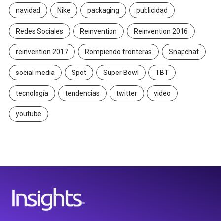
navidad
Nike
packaging
publicidad
Redes Sociales
Reinvention
Reinvention 2016
reinvention 2017
Rompiendo fronteras
Snapchat
social media
Spot
Super Bowl
TBT
tecnología
tendencias
twitter
video
youtube