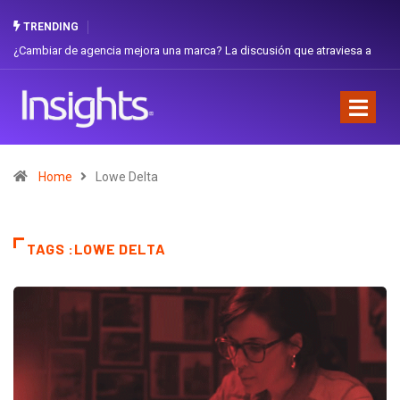
TRENDING
¿Cambiar de agencia mejora una marca? La discusión que atraviesa a
Ecuador
Home
Lowe Delta
TAGS :LOWE DELTA