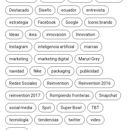
Destacado
Diseño
ecuador
entrevista
estrategia
Facebook
Google
Iconic brands
Ideas
ikea
innovación
Innovation
Instagram
inteligencia artificial
marcas
marketing
marketing digital
Maruri Grey
navidad
Nike
packaging
publicidad
Redes Sociales
Reinvention
Reinvention 2016
reinvention 2017
Rompiendo fronteras
Snapchat
social media
Spot
Super Bowl
TBT
tecnología
tendencias
twitter
video