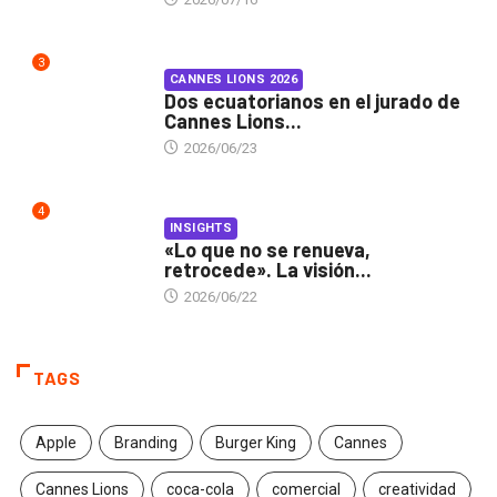
3
CANNES LIONS 2026
Dos ecuatorianos en el jurado de
Cannes Lions...
2026/06/23
4
INSIGHTS
«Lo que no se renueva,
retrocede». La visión...
2026/06/22
TAGS
Apple
Branding
Burger King
Cannes
Cannes Lions
coca-cola
comercial
creatividad