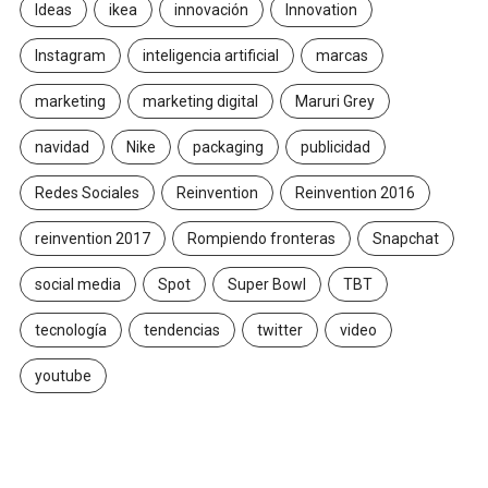
Ideas
ikea
innovación
Innovation
Instagram
inteligencia artificial
marcas
marketing
marketing digital
Maruri Grey
navidad
Nike
packaging
publicidad
Redes Sociales
Reinvention
Reinvention 2016
reinvention 2017
Rompiendo fronteras
Snapchat
social media
Spot
Super Bowl
TBT
tecnología
tendencias
twitter
video
youtube