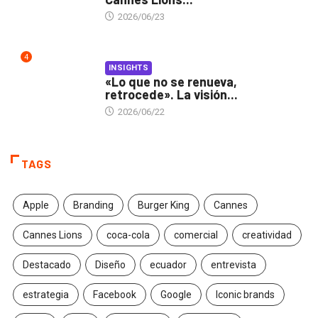
2026/06/23
4
INSIGHTS
«Lo que no se renueva,
retrocede». La visión...
2026/06/22
TAGS
Apple
Branding
Burger King
Cannes
Cannes Lions
coca-cola
comercial
creatividad
Destacado
Diseño
ecuador
entrevista
estrategia
Facebook
Google
Iconic brands