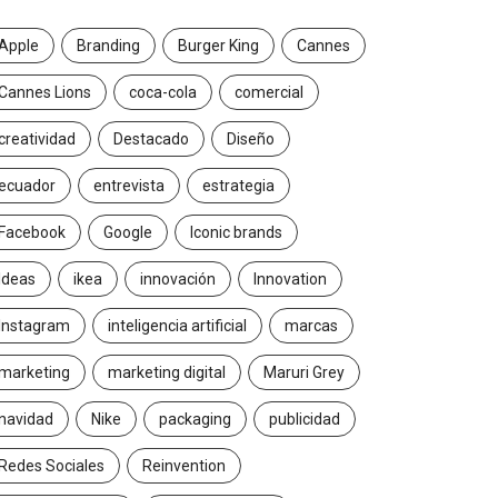
Apple
Branding
Burger King
Cannes
Cannes Lions
coca-cola
comercial
creatividad
Destacado
Diseño
ecuador
entrevista
estrategia
Facebook
Google
Iconic brands
Ideas
ikea
innovación
Innovation
Instagram
inteligencia artificial
marcas
marketing
marketing digital
Maruri Grey
navidad
Nike
packaging
publicidad
Redes Sociales
Reinvention