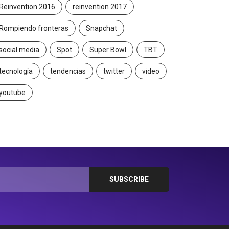
Reinvention 2016
reinvention 2017
Rompiendo fronteras
Snapchat
social media
Spot
Super Bowl
TBT
tecnología
tendencias
twitter
video
youtube