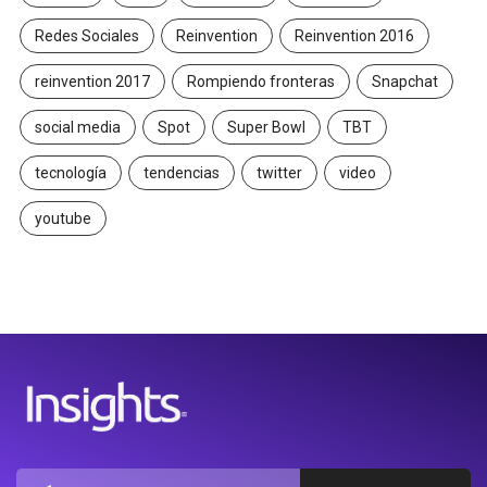
Redes Sociales
Reinvention
Reinvention 2016
reinvention 2017
Rompiendo fronteras
Snapchat
social media
Spot
Super Bowl
TBT
tecnología
tendencias
twitter
video
youtube