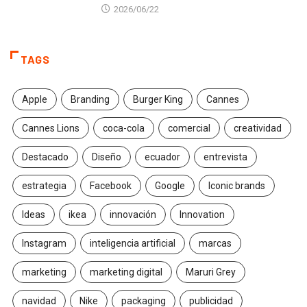
2026/06/22
TAGS
Apple
Branding
Burger King
Cannes
Cannes Lions
coca-cola
comercial
creatividad
Destacado
Diseño
ecuador
entrevista
estrategia
Facebook
Google
Iconic brands
Ideas
ikea
innovación
Innovation
Instagram
inteligencia artificial
marcas
marketing
marketing digital
Maruri Grey
navidad
Nike
packaging
publicidad