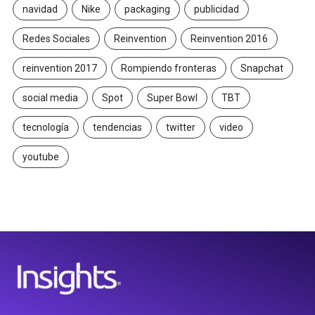
navidad
Nike
packaging
publicidad
Redes Sociales
Reinvention
Reinvention 2016
reinvention 2017
Rompiendo fronteras
Snapchat
social media
Spot
Super Bowl
TBT
tecnología
tendencias
twitter
video
youtube