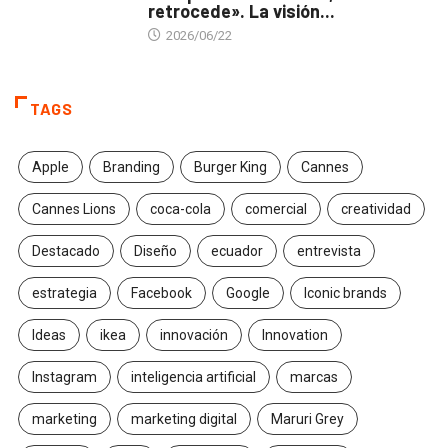
retrocede». La visión...
2026/06/22
TAGS
Apple
Branding
Burger King
Cannes
Cannes Lions
coca-cola
comercial
creatividad
Destacado
Diseño
ecuador
entrevista
estrategia
Facebook
Google
Iconic brands
Ideas
ikea
innovación
Innovation
Instagram
inteligencia artificial
marcas
marketing
marketing digital
Maruri Grey