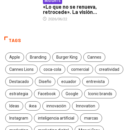
INSIGHTS
«Lo que no se renueva,
retrocede». La visión...
2026/06/22
TAGS
Apple
Branding
Burger King
Cannes
Cannes Lions
coca-cola
comercial
creatividad
Destacado
Diseño
ecuador
entrevista
estrategia
Facebook
Google
Iconic brands
Ideas
ikea
innovación
Innovation
Instagram
inteligencia artificial
marcas