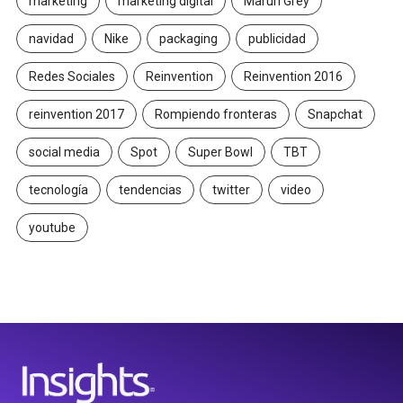
marketing
marketing digital
Maruri Grey
navidad
Nike
packaging
publicidad
Redes Sociales
Reinvention
Reinvention 2016
reinvention 2017
Rompiendo fronteras
Snapchat
social media
Spot
Super Bowl
TBT
tecnología
tendencias
twitter
video
youtube