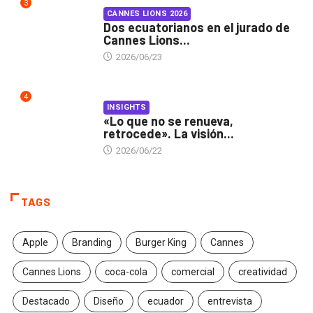
3
CANNES LIONS 2026
Dos ecuatorianos en el jurado de
Cannes Lions...
2026/06/23
4
INSIGHTS
«Lo que no se renueva,
retrocede». La visión...
2026/06/22
TAGS
Apple
Branding
Burger King
Cannes
Cannes Lions
coca-cola
comercial
creatividad
Destacado
Diseño
ecuador
entrevista