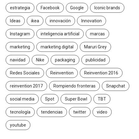
estrategia
Facebook
Google
Iconic brands
Ideas
ikea
innovación
Innovation
Instagram
inteligencia artificial
marcas
marketing
marketing digital
Maruri Grey
navidad
Nike
packaging
publicidad
Redes Sociales
Reinvention
Reinvention 2016
reinvention 2017
Rompiendo fronteras
Snapchat
social media
Spot
Super Bowl
TBT
tecnología
tendencias
twitter
video
youtube