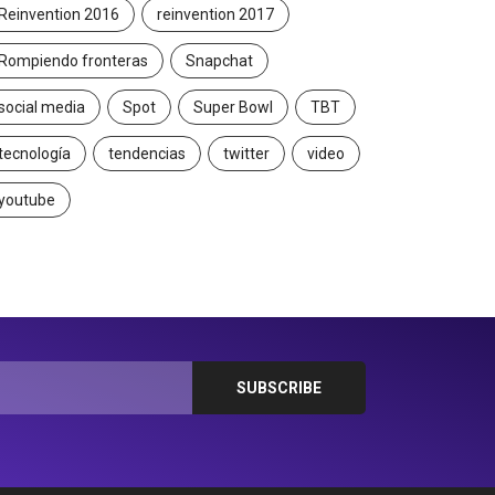
Reinvention 2016
reinvention 2017
Rompiendo fronteras
Snapchat
social media
Spot
Super Bowl
TBT
tecnología
tendencias
twitter
video
youtube