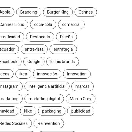
Apple
Branding
Burger King
Cannes
Cannes Lions
coca-cola
comercial
creatividad
Destacado
Diseño
ecuador
entrevista
estrategia
Facebook
Google
Iconic brands
Ideas
ikea
innovación
Innovation
Instagram
inteligencia artificial
marcas
marketing
marketing digital
Maruri Grey
navidad
Nike
packaging
publicidad
Redes Sociales
Reinvention