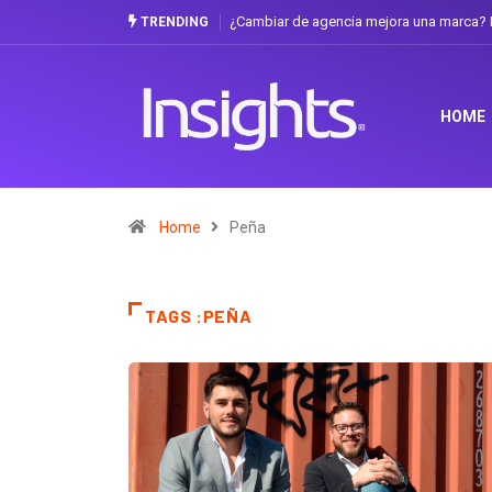
¿Cambiar de agencia mejora una marca? L
TRENDING
HOME
Home
Peña
TAGS :PEÑA