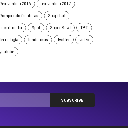
Reinvention 2016
reinvention 2017
Rompiendo fronteras
Snapchat
social media
Spot
Super Bowl
TBT
tecnología
tendencias
twitter
video
youtube