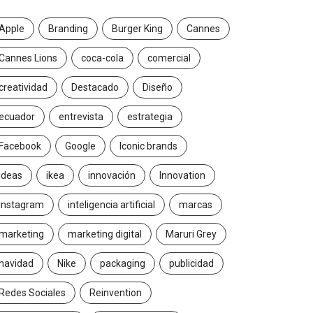
Apple
Branding
Burger King
Cannes
Cannes Lions
coca-cola
comercial
creatividad
Destacado
Diseño
ecuador
entrevista
estrategia
Facebook
Google
Iconic brands
Ideas
ikea
innovación
Innovation
Instagram
inteligencia artificial
marcas
marketing
marketing digital
Maruri Grey
navidad
Nike
packaging
publicidad
Redes Sociales
Reinvention