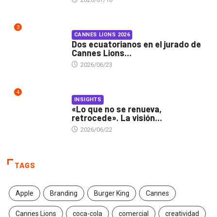
3
CANNES LIONS 2026
Dos ecuatorianos en el jurado de
Cannes Lions...
2026/06/23
4
INSIGHTS
«Lo que no se renueva,
retrocede». La visión...
2026/06/22
TAGS
Apple
Branding
Burger King
Cannes
Cannes Lions
coca-cola
comercial
creatividad