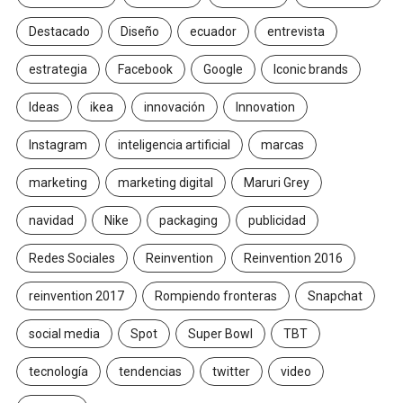
Destacado
Diseño
ecuador
entrevista
estrategia
Facebook
Google
Iconic brands
Ideas
ikea
innovación
Innovation
Instagram
inteligencia artificial
marcas
marketing
marketing digital
Maruri Grey
navidad
Nike
packaging
publicidad
Redes Sociales
Reinvention
Reinvention 2016
reinvention 2017
Rompiendo fronteras
Snapchat
social media
Spot
Super Bowl
TBT
tecnología
tendencias
twitter
video